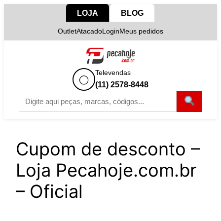
Pular
LOJA
BLOG
para
Outlet
Atacado
Login
Meus pedidos
o
conteúdo
Televendas
◯
(11) 2578-8448
Cupom de desconto –
Loja Pecahoje.com.br
– Oficial