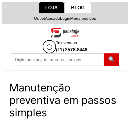
Pular
LOJA
BLOG
para
Outlet
Atacado
Login
Meus pedidos
o
conteúdo
Televendas
◯
(11) 2578-8448
Manutenção
preventiva em passos
simples