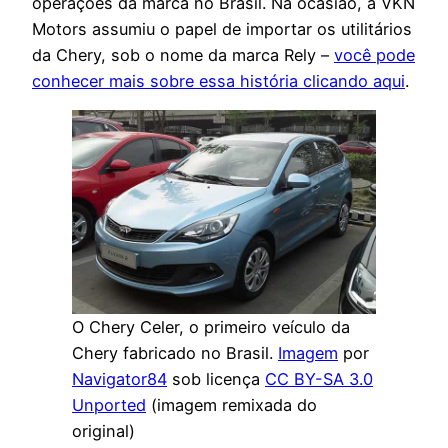
operações da marca no Brasil. Na ocasião, a VKN
Motors assumiu o papel de importar os utilitários
da Chery, sob o nome da marca Rely –
você pode
conhecer mais sobre essa história clicando aqui
.
O Chery Celer, o primeiro veículo da
Chery fabricado no Brasil.
Imagem
por
Navigator84
sob licença
CC BY-SA 3.0
Unported
(imagem remixada do
original)