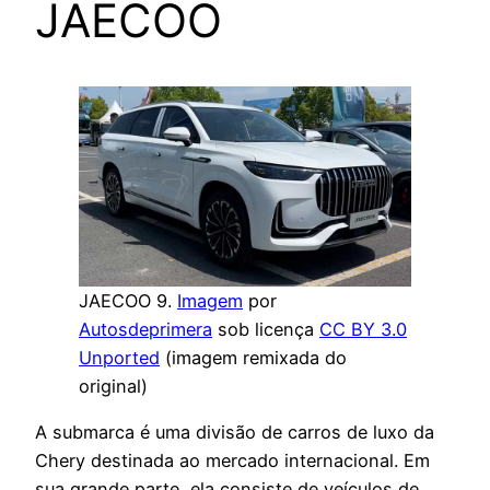
JAECOO
JAECOO 9.
Imagem
por
Autosdeprimera
sob licença
CC BY 3.0
Unported
(imagem remixada do
original)
A submarca é uma divisão de carros de luxo da
Chery destinada ao mercado internacional. Em
sua grande parte, ela consiste de veículos de