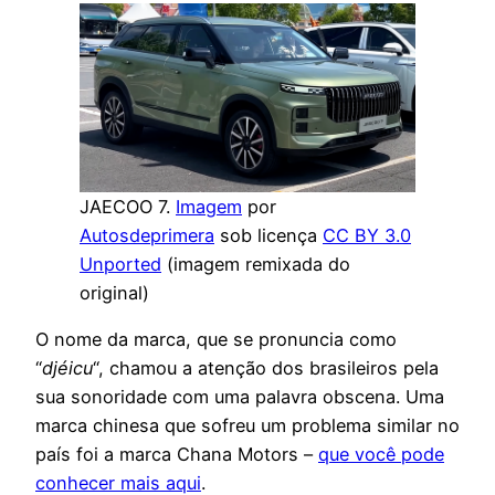
JAECOO 7.
Imagem
por
Autosdeprimera
sob licença
CC BY 3.0
Unported
(imagem remixada do
original)
O nome da marca, que se pronuncia como
“
djéicu
“, chamou a atenção dos brasileiros pela
sua sonoridade com uma palavra obscena. Uma
marca chinesa que sofreu um problema similar no
país foi a marca Chana Motors –
que você pode
conhecer mais aqui
.