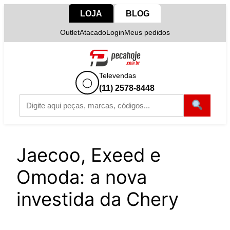
Pular
LOJA
BLOG
para
Outlet
Atacado
Login
Meus pedidos
o
conteúdo
Televendas
◯
(11) 2578-8448
Jaecoo, Exeed e
Omoda: a nova
investida da Chery