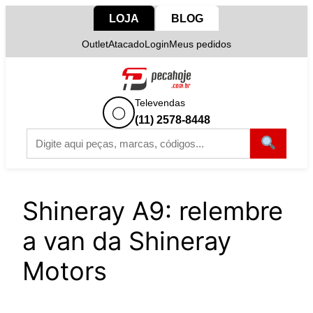
Pular
LOJA
BLOG
para
Outlet
Atacado
Login
Meus pedidos
o
conteúdo
Televendas
◯
(11) 2578-8448
Shineray A9: relembre
a van da Shineray
Motors