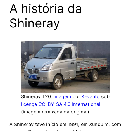
A história da
Shineray
Shineray T20.
Imagem
por
Kevauto
sob
licença CC-BY-SA 4.0 International
(imagem remixada da original)
A Shineray teve início em 1991, em Xunquim, com