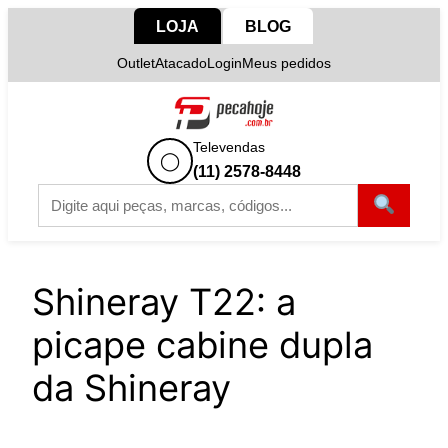
Pular
LOJA
BLOG
para
Outlet
Atacado
Login
Meus pedidos
o
conteúdo
Televendas
◯
(11) 2578-8448
Shineray T22: a
picape cabine dupla
da Shineray