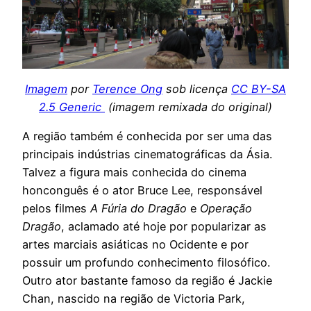
Imagem
por
Terence Ong
sob licença
CC BY-SA
2.5 Generic
(imagem remixada do original)
A região também é conhecida por ser uma das
principais indústrias cinematográficas da Ásia.
Talvez a figura mais conhecida do cinema
honconguês é o ator Bruce Lee, responsável
pelos filmes
A Fúria do Dragão
e
Operação
Dragão
, aclamado até hoje por popularizar as
artes marciais asiáticas no Ocidente e por
possuir um profundo conhecimento filosófico.
Outro ator bastante famoso da região é Jackie
Chan, nascido na região de Victoria Park,