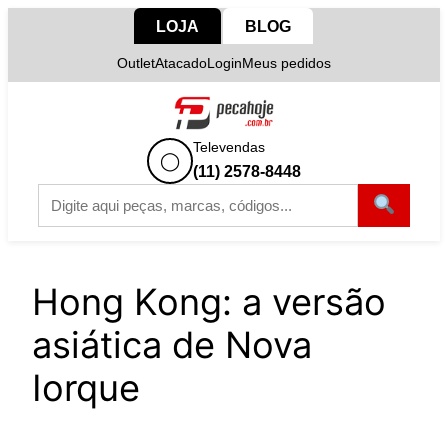
Pular
LOJA
BLOG
para
Outlet
Atacado
Login
Meus pedidos
o
conteúdo
Televendas
◯
(11) 2578-8448
Hong Kong: a versão
asiática de Nova
Iorque