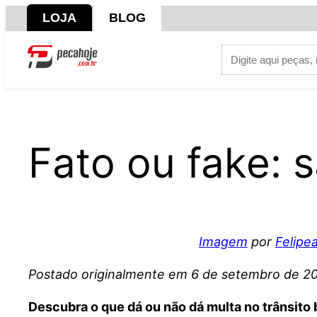
Pular
LOJA
BLOG
para
o
conteúdo
Fato ou fake: 
Imagem
por
Felipea
Postado originalmente em 6 de setembro de 2
Descubra o que dá ou não dá multa no trânsito b