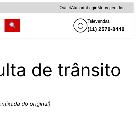
Outlet
Atacado
Login
Meus pedidos
Televendas
◯
(11) 2578-8448
lta de trânsito
mixada do original)