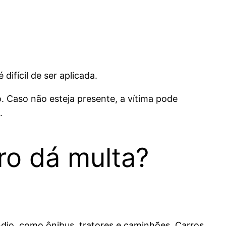
ifícil de ser aplicada.
o. Caso não esteja presente, a vítima pode
.
rro dá multa?
dio, como ônibus, tratores e caminhões. Carros