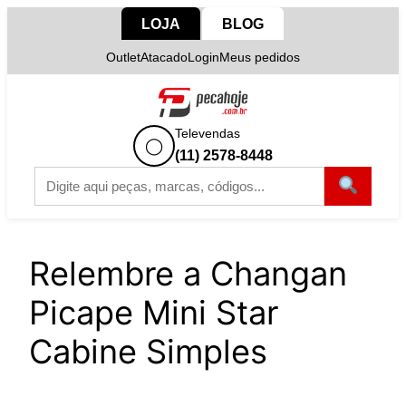
Pular
LOJA
BLOG
para
Outlet
Atacado
Login
Meus pedidos
o
conteúdo
Televendas
◯
(11) 2578-8448
Relembre a Changan
Picape Mini Star
Cabine Simples