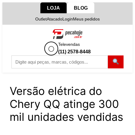
Pular
LOJA
BLOG
para
Outlet
Atacado
Login
Meus pedidos
o
conteúdo
Televendas
◯
(11) 2578-8448
Versão elétrica do
Chery QQ atinge 300
mil unidades vendidas