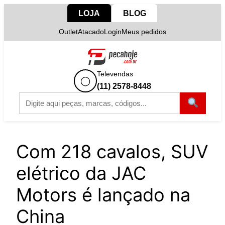
Pular
LOJA
BLOG
para
Outlet
Atacado
Login
Meus pedidos
o
conteúdo
Televendas
◯
(11) 2578-8448
Com 218 cavalos, SUV
elétrico da JAC
Motors é lançado na
China