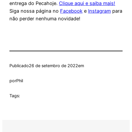
entrega do Pecahoje.
Clique aqui e saiba mais!
Siga nossa página no
Facebook
e
Instagram
para
não perder nenhuma novidade!
Publicado
26 de setembro de 2022
em
por
Phil
Tags: