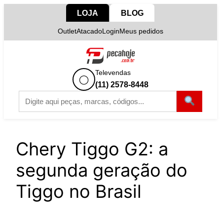
Pular
LOJA
BLOG
para
Outlet
Atacado
Login
Meus pedidos
o
conteúdo
Televendas
◯
(11) 2578-8448
Chery Tiggo G2: a
segunda geração do
Tiggo no Brasil