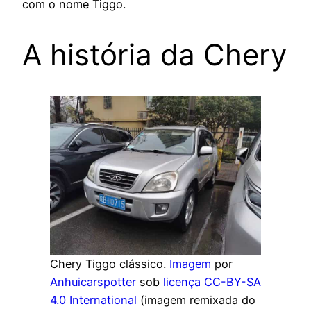
com o nome Tiggo.
A história da Chery
Chery Tiggo clássico.
Imagem
por
Anhuicarspotter
sob
licença CC-BY-SA
4.0 International
(imagem remixada do