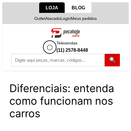
Pular
LOJA
BLOG
para
Outlet
Atacado
Login
Meus pedidos
o
conteúdo
Televendas
◯
(11) 2578-8448
Diferenciais: entenda
como funcionam nos
carros