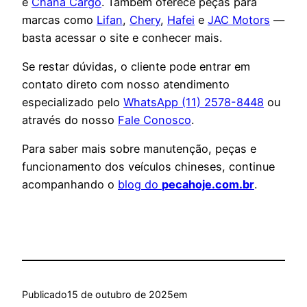
e
C
hana Cargo
. Também oferece peças para
marcas como
Lifan
,
Chery
,
Hafei
e
JAC Motors
—
basta acessar o site e conhecer mais.
Se restar dúvidas, o cliente pode entrar em
contato direto com nosso atendimento
especializado pelo
WhatsApp (11) 2578-8448
ou
através do nosso
Fale Conosco
.
Para saber mais sobre manutenção, peças e
funcionamento dos veículos chineses, continue
acompanhando o
blog do
pecahoje.com.br
.
Publicado
15 de outubro de 2025
em