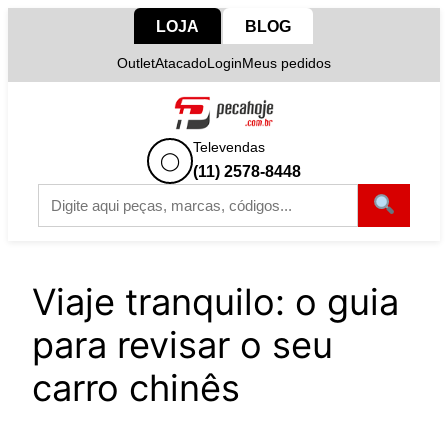
Pular
LOJA
BLOG
para
Outlet
Atacado
Login
Meus pedidos
o
conteúdo
Televendas
◯
(11) 2578-8448
Viaje tranquilo: o guia
para revisar o seu
carro chinês