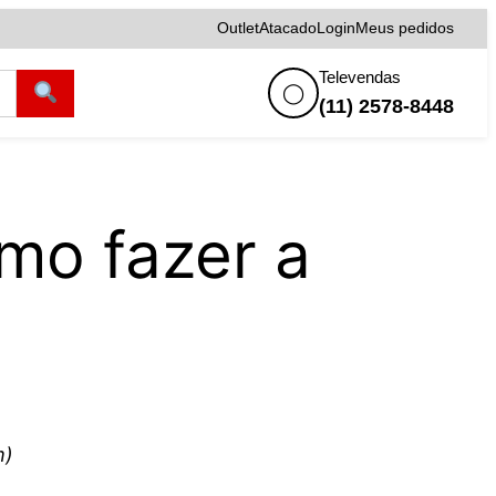
Outlet
Atacado
Login
Meus pedidos
Televendas
◯
(11) 2578-8448
mo fazer a
m)