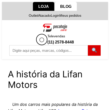
Pular
LOJA
BLOG
para
Outlet
Atacado
Login
Meus pedidos
o
conteúdo
Televendas
◯
(11) 2578-8448
A história da Lifan
Motors
Um dos carros mais populares da história da