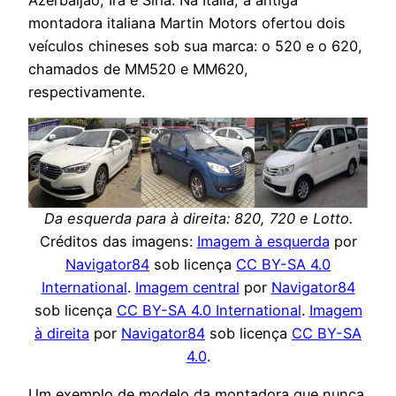
Azerbaijão, Irã e Síria. Na Itália, a antiga
montadora italiana Martin Motors ofertou dois
veículos chineses sob sua marca: o 520 e o 620,
chamados de MM520 e MM620,
respectivamente.
Da esquerda para à direita: 820, 720 e Lotto.
Créditos das imagens:
Imagem à esquerda
por
Navigator84
sob licença
CC BY-SA 4.0
International
.
Imagem central
por
Navigator84
sob licença
CC BY-SA 4.0 International
.
Imagem
à direita
por
Navigator84
sob licença
CC BY-SA
4.0
.
Um exemplo de modelo da montadora que nunca